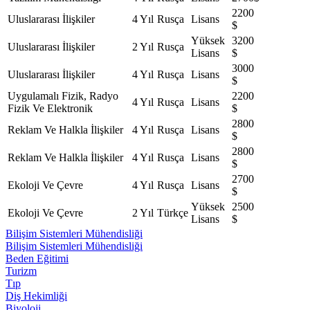
2200
Uluslararası İlişkiler
4 Yıl
Rusça
Lisans
$
Yüksek
3200
Uluslararası İlişkiler
2 Yıl
Rusça
Lisans
$
3000
Uluslararası İlişkiler
4 Yıl
Rusça
Lisans
$
Uygulamalı Fizik, Radyo
2200
4 Yıl
Rusça
Lisans
Fizik Ve Elektronik
$
2800
Reklam Ve Halkla İlişkiler
4 Yıl
Rusça
Lisans
$
2800
Reklam Ve Halkla İlişkiler
4 Yıl
Rusça
Lisans
$
2700
Ekoloji Ve Çevre
4 Yıl
Rusça
Lisans
$
Yüksek
2500
Ekoloji Ve Çevre
2 Yıl
Türkçe
Lisans
$
Bilişim Sistemleri Mühendisliği
Bilişim Sistemleri Mühendisliği
Beden Eğitimi
Turizm
Tıp
Diş Hekimliği
Biyoloji