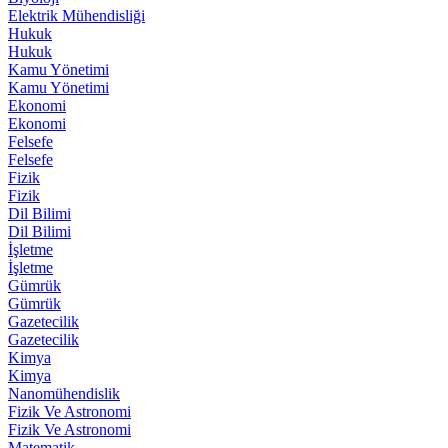
Elektrik Mühendisliği
Hukuk
Hukuk
Kamu Yönetimi
Kamu Yönetimi
Ekonomi
Ekonomi
Felsefe
Felsefe
Fizik
Fizik
Dil Bilimi
Dil Bilimi
İşletme
İşletme
Gümrük
Gümrük
Gazetecilik
Gazetecilik
Kimya
Kimya
Nanomühendislik
Fizik Ve Astronomi
Fizik Ve Astronomi
Matematik