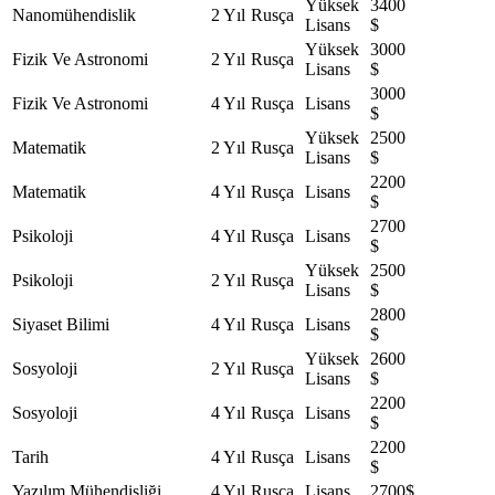
Yüksek
3400
Nanomühendislik
2 Yıl
Rusça
Lisans
$
Yüksek
3000
Fizik Ve Astronomi
2 Yıl
Rusça
Lisans
$
3000
Fizik Ve Astronomi
4 Yıl
Rusça
Lisans
$
Yüksek
2500
Matematik
2 Yıl
Rusça
Lisans
$
2200
Matematik
4 Yıl
Rusça
Lisans
$
2700
Psikoloji
4 Yıl
Rusça
Lisans
$
Yüksek
2500
Psikoloji
2 Yıl
Rusça
Lisans
$
2800
Siyaset Bilimi
4 Yıl
Rusça
Lisans
$
Yüksek
2600
Sosyoloji
2 Yıl
Rusça
Lisans
$
2200
Sosyoloji
4 Yıl
Rusça
Lisans
$
2200
Tarih
4 Yıl
Rusça
Lisans
$
Yazılım Mühendisliği
4 Yıl
Rusça
Lisans
2700$