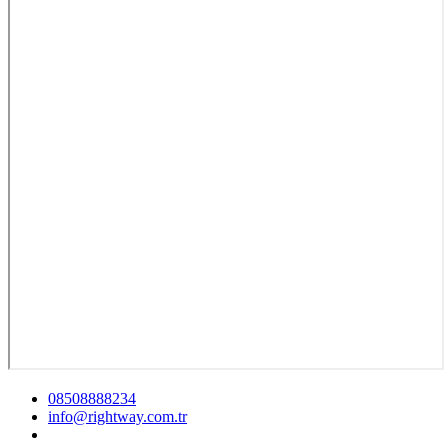
08508888234
info@rightway.com.tr