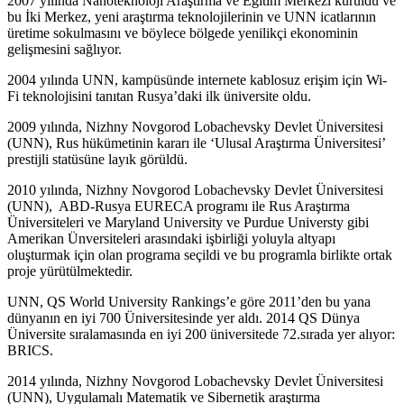
2007 yılında Nanoteknoloji Araştırma ve Eğitim Merkezi kuruldu ve
bu İki Merkez, yeni araştırma teknolojilerinin ve UNN icatlarının
üretime sokulmasını ve böylece bölgede yenilikçi ekonominin
gelişmesini sağlıyor.
2004 yılında UNN, kampüsünde internete kablosuz erişim için Wi-
Fi teknolojisini tanıtan Rusya’daki ilk üniversite oldu.
2009 yılında, Nizhny Novgorod Lobachevsky Devlet Üniversitesi
(UNN), Rus hükümetinin kararı ile ‘Ulusal Araştırma Üniversitesi’
prestijli statüsüne layık görüldü.
2010 yılında, Nizhny Novgorod Lobachevsky Devlet Üniversitesi
(UNN), ABD-Rusya EURECA programı ile Rus Araştırma
Üniversiteleri ve Maryland University ve Purdue Universty gibi
Amerikan Ünversiteleri arasındaki işbirliği yoluyla altyapı
oluşturmak için olan programa seçildi ve bu programla birlikte ortak
proje yürütülmektedir.
UNN, QS World University Rankings’e göre 2011’den bu yana
dünyanın en iyi 700 Üniversitesinde yer aldı. 2014 QS Dünya
Üniversite sıralamasında en iyi 200 üniversitede 72.sırada yer alıyor:
BRICS.
2014 yılında, Nizhny Novgorod Lobachevsky Devlet Üniversitesi
(UNN), Uygulamalı Matematik ve Sibernetik araştırma