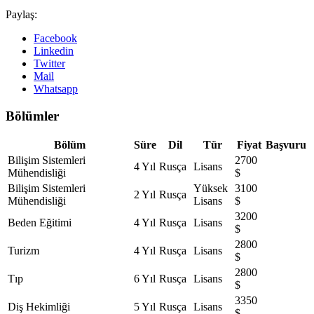
Paylaş:
Facebook
Linkedin
Twitter
Mail
Whatsapp
Bölümler
Bölüm
Süre
Dil
Tür
Fiyat
Başvuru
Bilişim Sistemleri
2700
4 Yıl
Rusça
Lisans
Mühendisliği
$
Bilişim Sistemleri
Yüksek
3100
2 Yıl
Rusça
Mühendisliği
Lisans
$
3200
Beden Eğitimi
4 Yıl
Rusça
Lisans
$
2800
Turizm
4 Yıl
Rusça
Lisans
$
2800
Tıp
6 Yıl
Rusça
Lisans
$
3350
Diş Hekimliği
5 Yıl
Rusça
Lisans
$