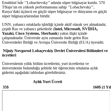
Enstitüsü’nde ‘’Lobachevsky’’ adında süper bilgisayar kurdu. 570
Tflops’un en yüksek performansına sahip ‘’Lobachevsky’’,
Rusya’daki üçüncü en güçlü süper bilgisayar ve dünyanın en güçlü
süper bilgisayarlarından biridir.
UNN, yabancı ortaklarla işbirliği içinde aktif olarak yer almaktadır,
çeşitli Rus ve yabancı şirketlerle (
Intel, Microsoft, NVİDİA,
Yazaki, Cisco Systems, Sberbank
) yakın ilişki içinde
çalışmaktadır. Üniversite aynı zamanda önde gelen Rus
Üniversiteler Birliği ve Avrupa Üniversite Birliği (EUA) üyesidir.
Nijniy Novgorod Lobaçevskiy Devlet Üniversitesi Bölümleri ve
ücretleri
Üniversitenin yıllık bölüm ücretlerini, yurt ücretlerini ve
üniversitenin bulunduğu şehirde bir öğrencinin ortalama aylık
giderini aşağıdaki tablodan görebilirsiniz.
Aylık Yurt Ücreti
35$
160$ (1 Yıl