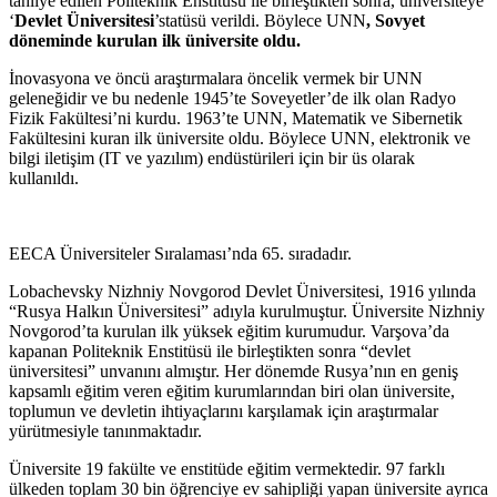
tahliye edilen Politeknik Enstitüsü ile birleştikten sonra, üniversiteye
‘
Devlet Üniversitesi
’statüsü verildi. Böylece UNN
, Sovyet
döneminde kurulan ilk üniversite oldu.
İnovasyona ve öncü araştırmalara öncelik vermek bir UNN
geleneğidir ve bu nedenle 1945’te Soveyetler’de ilk olan Radyo
Fizik Fakültesi’ni kurdu. 1963’te UNN, Matematik ve Sibernetik
Fakültesini kuran ilk üniversite oldu. Böylece UNN, elektronik ve
bilgi iletişim (IT ve yazılım) endüstürileri için bir üs olarak
kullanıldı.
EECA Üniversiteler Sıralaması’nda 65. sıradadır.
Lobachevsky Nizhniy Novgorod Devlet Üniversitesi, 1916 yılında
“Rusya Halkın Üniversitesi” adıyla kurulmuştur. Üniversite Nizhniy
Novgorod’ta kurulan ilk yüksek eğitim kurumudur. Varşova’da
kapanan Politeknik Enstitüsü ile birleştikten sonra “devlet
üniversitesi” unvanını almıştır. Her dönemde Rusya’nın en geniş
kapsamlı eğitim veren eğitim kurumlarından biri olan üniversite,
toplumun ve devletin ihtiyaçlarını karşılamak için araştırmalar
yürütmesiyle tanınmaktadır.
Üniversite 19 fakülte ve enstitüde eğitim vermektedir. 97 farklı
ülkeden toplam 30 bin öğrenciye ev sahipliği yapan üniversite ayrıca