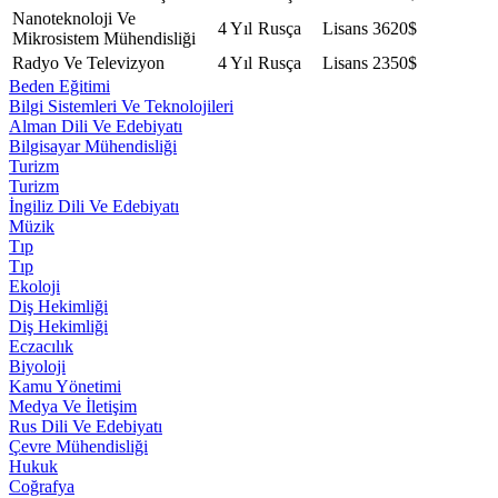
Nanoteknoloji Ve
4 Yıl
Rusça
Lisans
3620$
Mikrosistem Mühendisliği
Radyo Ve Televizyon
4 Yıl
Rusça
Lisans
2350$
Beden Eğitimi
Bilgi Sistemleri Ve Teknolojileri
Alman Dili Ve Edebiyatı
Bilgisayar Mühendisliği
Turizm
Turizm
İngiliz Dili Ve Edebiyatı
Müzik
Tıp
Tıp
Ekoloji
Diş Hekimliği
Diş Hekimliği
Eczacılık
Biyoloji
Kamu Yönetimi
Medya Ve İletişim
Rus Dili Ve Edebiyatı
Çevre Mühendisliği
Hukuk
Coğrafya