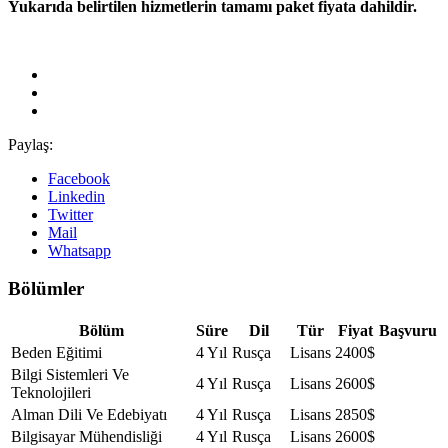
Yukarıda belirtilen hizmetlerin tamamı paket fiyata dahildir.
Paylaş:
Facebook
Linkedin
Twitter
Mail
Whatsapp
Bölümler
Bölüm
Süre
Dil
Tür
Fiyat
Başvuru
Beden Eğitimi
4 Yıl
Rusça
Lisans
2400$
Bilgi Sistemleri Ve
4 Yıl
Rusça
Lisans
2600$
Teknolojileri
Alman Dili Ve Edebiyatı
4 Yıl
Rusça
Lisans
2850$
Bilgisayar Mühendisliği
4 Yıl
Rusça
Lisans
2600$