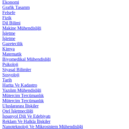
Ekonomi
Grafik Tasarım
Felsefe
Fizik
Dil Bilimi
Makine Mühendisliği
İşletme
İşletme
Gazetecilik
Kimya
Matematik
Biyomedikal Mühendisliği
Psikoloji
Siyasal Bilimler
Sosyoloji
Tarih
Harita Ve Kadastro
Yazılım Mühendisliği
Mütercim Tercümanlık
Mütercim Tercümanlık
Uluslararası İlişkiler
Otel İşletmeciliği
İspanyol Dili Ve Edebiyatı
Reklam Ve Halkla İlişkiler
Nanoteknoloji Ve Mikrosistem Mühendisliği