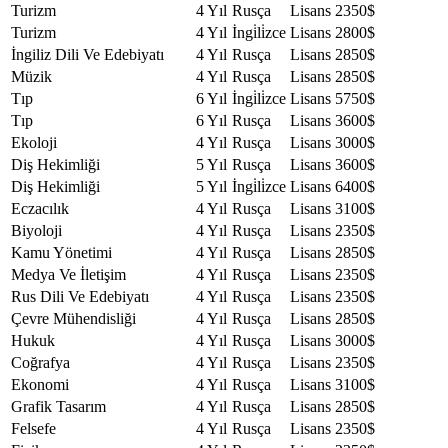
Turizm
4 Yıl
Rusça
Lisans
2350$
Turizm
4 Yıl
İngi̇li̇zce
Lisans
2800$
İngiliz Dili Ve Edebiyatı
4 Yıl
Rusça
Lisans
2850$
Müzik
4 Yıl
Rusça
Lisans
2850$
Tıp
6 Yıl
İngi̇li̇zce
Lisans
5750$
Tıp
6 Yıl
Rusça
Lisans
3600$
Ekoloji
4 Yıl
Rusça
Lisans
3000$
Diş Hekimliği
5 Yıl
Rusça
Lisans
3600$
Diş Hekimliği
5 Yıl
İngi̇li̇zce
Lisans
6400$
Eczacılık
4 Yıl
Rusça
Lisans
3100$
Biyoloji
4 Yıl
Rusça
Lisans
2350$
Kamu Yönetimi
4 Yıl
Rusça
Lisans
2850$
Medya Ve İletişim
4 Yıl
Rusça
Lisans
2350$
Rus Dili Ve Edebiyatı
4 Yıl
Rusça
Lisans
2350$
Çevre Mühendisliği
4 Yıl
Rusça
Lisans
2850$
Hukuk
4 Yıl
Rusça
Lisans
3000$
Coğrafya
4 Yıl
Rusça
Lisans
2350$
Ekonomi
4 Yıl
Rusça
Lisans
3100$
Grafik Tasarım
4 Yıl
Rusça
Lisans
2850$
Felsefe
4 Yıl
Rusça
Lisans
2350$