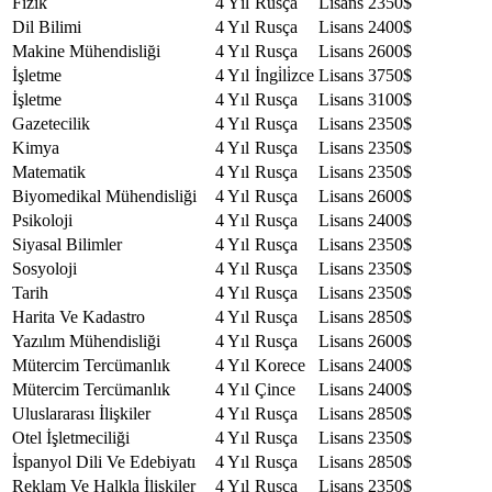
Fizik
4 Yıl
Rusça
Lisans
2350$
Dil Bilimi
4 Yıl
Rusça
Lisans
2400$
Makine Mühendisliği
4 Yıl
Rusça
Lisans
2600$
İşletme
4 Yıl
İngi̇li̇zce
Lisans
3750$
İşletme
4 Yıl
Rusça
Lisans
3100$
Gazetecilik
4 Yıl
Rusça
Lisans
2350$
Kimya
4 Yıl
Rusça
Lisans
2350$
Matematik
4 Yıl
Rusça
Lisans
2350$
Biyomedikal Mühendisliği
4 Yıl
Rusça
Lisans
2600$
Psikoloji
4 Yıl
Rusça
Lisans
2400$
Siyasal Bilimler
4 Yıl
Rusça
Lisans
2350$
Sosyoloji
4 Yıl
Rusça
Lisans
2350$
Tarih
4 Yıl
Rusça
Lisans
2350$
Harita Ve Kadastro
4 Yıl
Rusça
Lisans
2850$
Yazılım Mühendisliği
4 Yıl
Rusça
Lisans
2600$
Mütercim Tercümanlık
4 Yıl
Korece
Lisans
2400$
Mütercim Tercümanlık
4 Yıl
Çince
Lisans
2400$
Uluslararası İlişkiler
4 Yıl
Rusça
Lisans
2850$
Otel İşletmeciliği
4 Yıl
Rusça
Lisans
2350$
İspanyol Dili Ve Edebiyatı
4 Yıl
Rusça
Lisans
2850$
Reklam Ve Halkla İlişkiler
4 Yıl
Rusça
Lisans
2350$