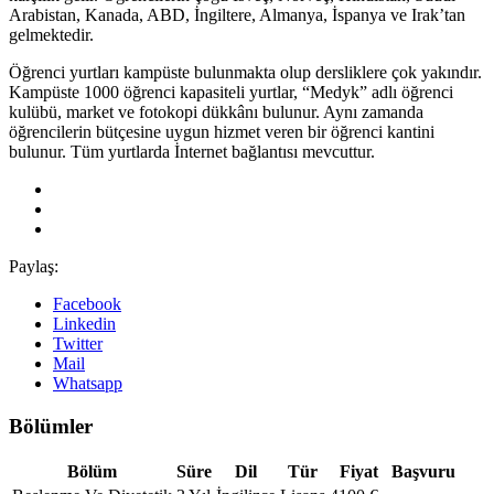
Arabistan, Kanada, ABD, İngiltere, Almanya, İspanya ve Irak’tan
gelmektedir.
Öğrenci yurtları kampüste bulunmakta olup dersliklere çok yakındır.
Kampüste 1000 öğrenci kapasiteli yurtlar, “Medyk” adlı öğrenci
kulübü, market ve fotokopi dükkânı bulunur. Aynı zamanda
öğrencilerin bütçesine uygun hizmet veren bir öğrenci kantini
bulunur. Tüm yurtlarda İnternet bağlantısı mevcuttur.
Paylaş:
Facebook
Linkedin
Twitter
Mail
Whatsapp
Bölümler
Bölüm
Süre
Dil
Tür
Fiyat
Başvuru