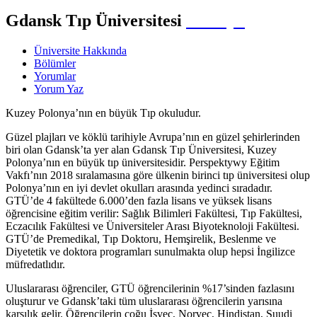
Gdansk Tıp Üniversitesi
Polonya
Üniversite Hakkında
Bölümler
Yorumlar
Yorum Yaz
Kuzey Polonya’nın en büyük Tıp okuludur.
Güzel plajları ve köklü tarihiyle Avrupa’nın en güzel şehirlerinden
biri olan Gdansk’ta yer alan Gdansk Tıp Üniversitesi, Kuzey
Polonya’nın en büyük tıp üniversitesidir. Perspektywy Eğitim
Vakfı’nın 2018 sıralamasına göre ülkenin birinci tıp üniversitesi olup
Polonya’nın en iyi devlet okulları arasında yedinci sıradadır.
GTÜ’de 4 fakültede 6.000’den fazla lisans ve yüksek lisans
öğrencisine eğitim verilir: Sağlık Bilimleri Fakültesi, Tıp Fakültesi,
Eczacılık Fakültesi ve Üniversiteler Arası Biyoteknoloji Fakültesi.
GTÜ’de Premedikal, Tıp Doktoru, Hemşirelik, Beslenme ve
Diyetetik ve doktora programları sunulmakta olup hepsi İngilizce
müfredatlıdır.
Uluslararası öğrenciler, GTÜ öğrencilerinin %17’sinden fazlasını
oluşturur ve Gdansk’taki tüm uluslararası öğrencilerin yarısına
karşılık gelir. Öğrencilerin çoğu İsveç, Norveç, Hindistan, Suudi